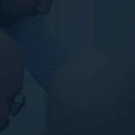
ab.
Fehlende kontinuierliche Optimierung reduziert die
Effizienz der Kampagnen.
Ineffiziente Nutzung von Werbeausgaben führt zu
höheren Kosten pro Klick.
Unzureichende Berichte und Analysen erschweren
fundierte Entscheidungen.
Über 15 Jahre spezialisierte Erfahrung sorgen für
optimale Kampagnenperformance.
Wir übernehmen die Verwaltung, wodurch Ihr Team sich
auf das Kerngeschäft konzentrieren kann.
Kontinuierliche Optimierung durch Experten maximiert
Klick- und Conversion-Raten.
Präzise Budgetsteuerung und gezielte