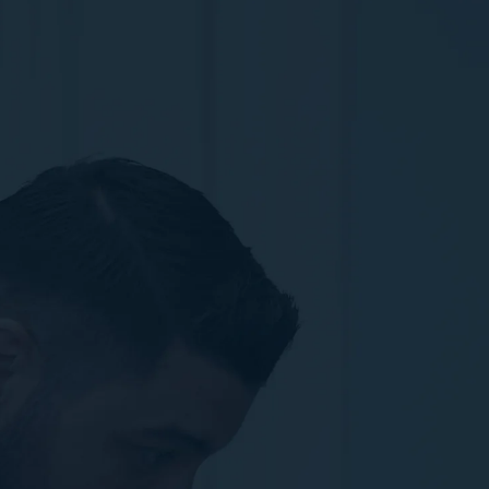
Sie konzentrieren sich auf die neuesten Trends statt
auf erfolgserprobte Strategien.
Hoher Zeitaufwand lenkt von wichtigen Kernaufgaben